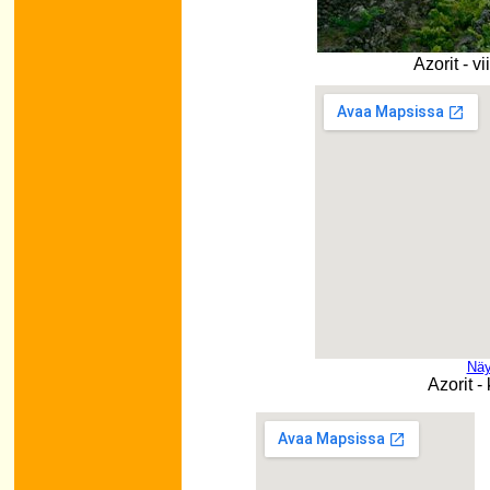
Azorit - v
Näy
Azorit -