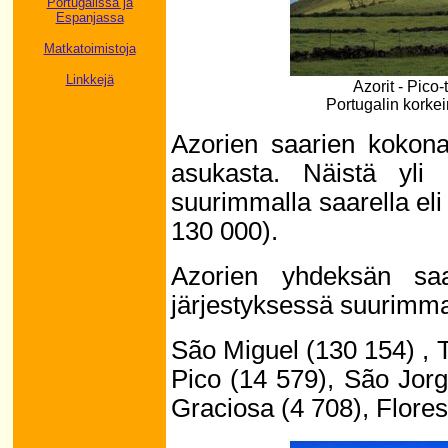
Portugalissa ja
Espanjassa
Matkatoimistoja
Linkkejä
Azorit - Pico-
Portugalin korkei
Azorien saarien kokon
asukasta. Näistä yli
suurimmalla saarella eli
130 000).
Azorien yhdeksän sa
järjestyksessä suurimm
São Miguel (130 154) , T
Pico (14 579), São Jorg
Graciosa (4 708), Flores