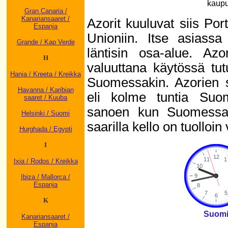
kaupu
Gran Canaria /
Kanariansaaret /
Azorit kuuluvat siis Po
Espanja
Unioniin. Itse asiass
Grande / Kap Verde
läntisin osa-alue. Az
H
valuuttana käytössä tu
Hania / Kreeta / Kreikka
Suomessakin. Azorien 
Havanna / Karibian
eli kolme tuntia Suo
saaret / Kuuba
sanoen kun Suomessa 
Helsinki / Suomi
saarilla kello on tuolloin
Hurghada / Egypti
I
Ixia / Rodos / Kreikka
Ibiza / Mallorca /
Espanja
K
Suom
Kanariansaaret /
Espanja