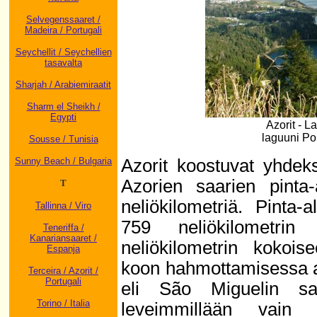
Selvegenssaaret /
Madeira / Portugali
Seychellit / Seychellien
tasavalta
Sharjah / Arabiemiraatit
Sharm el Sheikh /
Egypti
Azorit - 
laguuni Po
Sousse / Tunisia
Azorit koostuvat yhdeks
Sunny Beach / Bulgaria
Azorien saarien pint
T
neliökilometriä. Pinta-
Tallinna / Viro
759 neliökilometri
Teneriffa /
Kanariansaaret /
neliökilometrin kokoi
Espanja
koon hahmottamisessa aut
Terceira / Azorit /
Portugali
eli São Miguelin sa
Torino / Italia
leveimmillään vain 