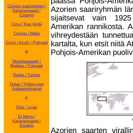
päässä Pohjois-Amerika
Chinijon saaristomeri /
Azorien saariryhmän län
Kanariansaaret /
Espanja
sijaitsevat vain 192
Cima / Kap Verde
Amerikan rannikosta. A
vihreydestään tunnettua
Comino / Malta
kartalta, kun etsit niitä
Corvo / Azorit / Portugali
Pohjois-Amerikan puolivä
D
Desertassaaret /
Madeira / Portugali
Djerba / Tunisia
Dubai / Yhdistyneet
Arabiemiirikunnat
E
Eilat / Israel
El Hierro /
Kanariansaaret /
Espanja
Azorien saarten viralli