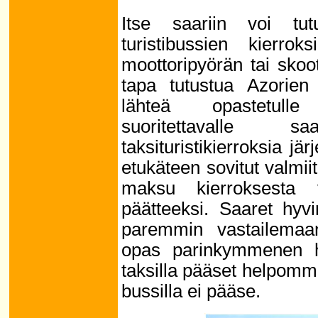
Itse saariin voi tutu
turistibussien kierrok
moottoripyörän tai skoo
tapa tutustua Azorien
lähteä opastetulle 
suoritettavalle saa
taksituristikierroksia jär
etukäteen sovitut valmiit 
maksu kierroksesta v
päätteeksi. Saaret hyvi
paremmin vastailemaa
opas parinkymmenen h
taksilla pääset helpommi
bussilla ei pääse.