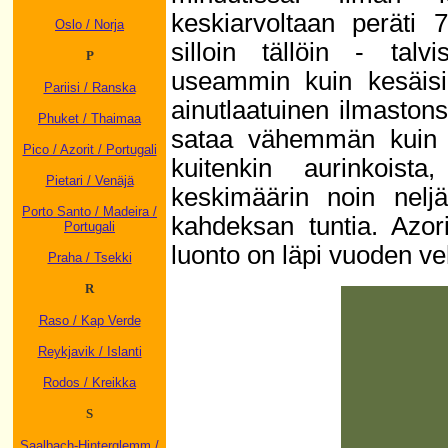
keskiarvoltaan peräti 
Oslo / Norja
silloin tällöin - talv
P
useammin kuin kesäisi
Pariisi / Ranska
ainutlaatuinen ilmastonsa
Phuket / Thaimaa
sataa vähemmän kuin k
Pico / Azorit / Portugali
kuitenkin aurinkoista
Pietari / Venäjä
keskimäärin noin neljä
Porto Santo / Madeira /
kahdeksan tuntia. Azor
Portugali
luonto on läpi vuoden v
Praha / Tsekki
R
Raso / Kap Verde
Reykjavik / Islanti
Rodos / Kreikka
S
Saalbach-Hinterglemm /