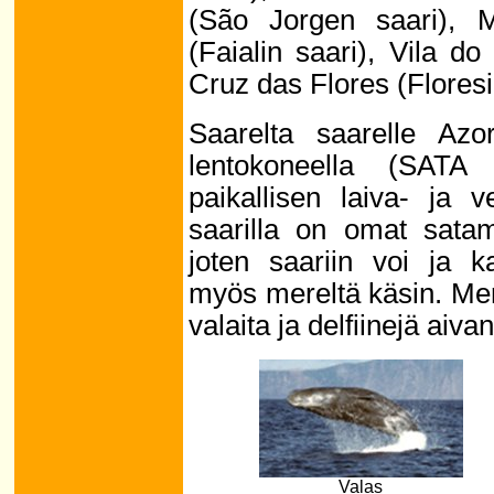
(São Jorgen saari), M
(Faialin saari), Vila d
Cruz das Flores (Floresi
Saarelta saarelle Azo
lentokoneella (SATA 
paikallisen laiva- ja 
saarilla on omat satam
joten saariin voi ja k
myös mereltä käsin. Mer
valaita ja delfiinejä aiva
Valas