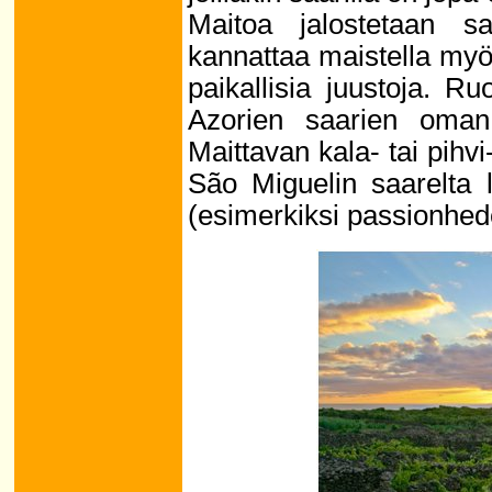
Maitoa jalostetaan sa
kannattaa maistella myö
paikallisia juustoja. R
Azorien saarien oman 
Maittavan kala- tai pihvi
São Miguelin saarelta lö
(esimerkiksi passionhede