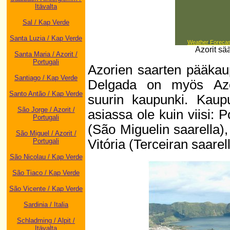
Itävalta
Sal / Kap Verde
Santa Luzia / Kap Verde
Weather Forecas
Azorit sä
Santa Maria / Azorit /
Portugali
Azorien saarten pääkau
Santiago / Kap Verde
Delgada on myös Azor
Santo Antão / Kap Verde
suurin kaupunki. Kaupu
São Jorge / Azorit /
asiassa ole kuin viisi:
Portugali
(São Miguelin saarella)
São Miguel / Azorit /
Vitória (Terceiran saarel
Portugali
São Nicolau / Kap Verde
São Tiaco / Kap Verde
São Vicente / Kap Verde
Sardinia / Italia
Schladming / Alpit /
Itävalta