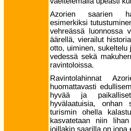
vaeltelemalla upeasti k
Azorien saarien har
esimerkiksi tutustumine
vehreässä luonnossa va
äärellä, vierailut histor
otto, uiminen, sukeltelu 
vedessä sekä makuherm
ravintoloissa.
Ravintolahinnat Azor
huomattavasti edullis
hyvää ja paikallise
hyvälaatuisia, onhan s
turismin ohella kalast
kasvatetaan niin liha
joillakin saarilla on jo