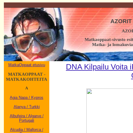
AZORIT
AZO
Matkaoppaat-sivusto esi
Matka- ja lomakuvia,
MatkaOppaat etusivu
DNA Kilpailu Voita
MATKAOPPAAT -
MATKAKOHTEITA
A
Agia Napa / Kypros
Alanya / Turkki
Albufeira / Algarve /
Portugali
Alcudia / Mallorca /