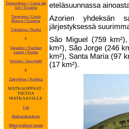
eteläsuunnassa ainoasta
Torremolinos / Costa del
Sol / Espanja
Azorien yhdeksän sa
Torrevieja / Costa
Blanca / Espanja
järjestyksessä suurimm
Tukholma / Ruotsi
São Miguel (759 km²), 
V
km²), São Jorge (246 km
Varadero / Karibian
saaret / Kuuba
km²), Santa Maria (97 k
Victoria / Seychellit
(17 km²).
Z
Zakynthos / Kreikka
MATKAOPPAAT -
TIETOA
MATKAAJALLE
Tulli
Matkarokotukset
Miten kulttuuri eroaa