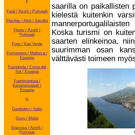
F
saarilla on paikallisten
Faial / Azorit / Portugali
kielestä kuitenkin vars
Flachau / Alpit / Itävalta
mannerportugalilaisten
Flores / Azorit /
Koska turismi on kuiten
Portugali
saarten elinkeinoa, niin
Fogo / Kap Verde
suurimman osan kanssa
Formentera / Mallorca /
välttävästi toimeen myös
Espanja
Fuengirola / Costa del
Sol / Espanja
Fuerteventura /
Kanariansaaret /
Espanja
G
Gardajärvi / Italia
Gozo / Malta
Graciosa / Azorit /
Portugali