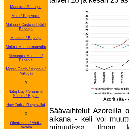
talven 16 ja kesän 23 ast
Madeira / Portugali
Maio / Kap Verde
Malaga / Costa del Sol /
Espanja
Mallorca / Espanja
Malta / Maltan tasavalta
Menorca / Mallorca /
Espanja
Monte Gordo / Algarve /
Portugali
N
Nabq Bay / Sharm el
Sheikh / Egypti
Azorit sää -
New York / Yhdysvallat
Säävaihtelut Azoreilla 
O
aikana - keli voi muu
Obertauern / Alpit /
minuutissa. Ilman k
Itävalta