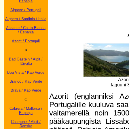
Espanja
Algarve / Portugali
Alghero / Sardinia / Italia
Alicante / Costa Blanca
/ Espanja
Azorit / Portugali
B
Bad Gastein / Alpit /
Itävalta
Boa Vista / Kap Verde
Azori
Branco / Kap Verde
laguuni 
Brava / Kap Verde
Azorit (englanniksi Az
C
Portugalille kuuluva saar
Cabrera / Mallorca /
valtamerellä noin 1500
Espanja
pääkaupungista Lissabo
Chamonix / Alpit /
Ranska