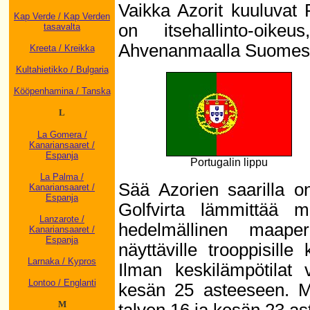
Vaikka Azorit kuuluvat P
Kap Verde / Kap Verden
on itsehallinto-oike
tasavalta
Ahvenanmaalla Suomes
Kreeta / Kreikka
Kultahietikko / Bulgaria
Kööpenhamina / Tanska
L
La Gomera /
Kanariansaaret /
Espanja
Portugalin lippu
La Palma /
Sää Azorien saarilla on
Kanariansaaret /
Espanja
Golfvirta lämmittää m
Lanzarote /
hedelmällinen maape
Kanariansaaret /
Espanja
näyttäville trooppisille 
Larnaka / Kypros
Ilman keskilämpötilat 
Lontoo / Englanti
kesän 25 asteeseen. Me
M