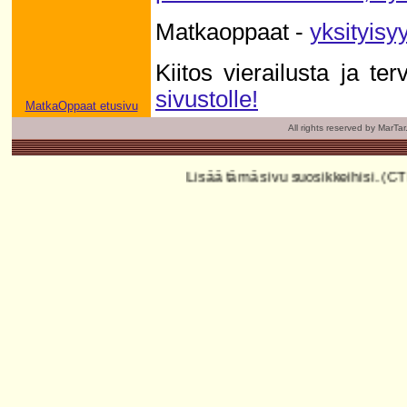
Matkaoppaat -
yksityisy
Kiitos vierailusta ja te
sivustolle!
MatkaOppaat etusivu
All rights reserved by MarTa
Lisää tämä sivu suosikkeihisi. (CTRL+D)