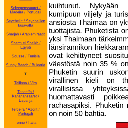
kuihtunut. Nykyään 
Selvegenssaaret /
kumipuun viljely ja tur
Madeira / Portugali
ansiosta Thaimaa on yk
Seychellit / Seychellien
tasavalta
tuottajista. Phuketista 
Sharjah / Arabiemiraatit
yksi Thaimaan tärkeimmi
Sharm el Sheikh /
länsirannikon hiekkaran
Egypti
ovat kehittyneet suositu
Sousse / Tunisia
väestöstä noin 35 % on
Sunny Beach / Bulgaria
Phuketin suurin usko
T
virallinen kieli on t
Tallinna / Viro
virallisissa yhteyksis
Teneriffa /
huomattavasti poikke
Kanariansaaret /
Espanja
rachasapiksi. Phuketin
Terceira / Azorit /
on noin 50 bahtia.
Portugali
Torino / Italia