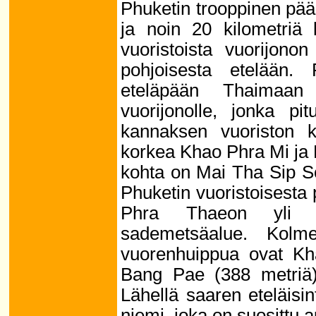
Phuketin trooppinen pääs
ja noin 20 kilometriä
vuoristoista vuorijono
pohjoisesta etelään.
eteläpään Thaimaan 
vuorijonolle, jonka pi
kannaksen vuoriston 
korkea Khao Phra Mi ja 
kohta on Mai Tha Sip S
Phuketin vuoristoisesta
Phra Thaeon yli 20
sademetsäalue. Kolm
vuorenhuippua ovat Kh
Bang Pae (388 metriä)
Lähellä saaren eteläis
niemi, joka on suosittu 