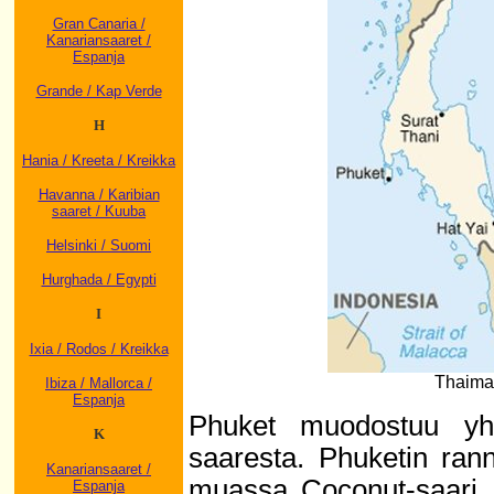
Gran Canaria /
Kanariansaaret /
Espanja
Grande / Kap Verde
H
Hania / Kreeta / Kreikka
Havanna / Karibian
saaret / Kuuba
Helsinki / Suomi
Hurghada / Egypti
I
Ixia / Rodos / Kreikka
Thaimaa
Ibiza / Mallorca /
Espanja
Phuket muodostuu yh
K
saaresta. Phuketin ran
Kanariansaaret /
muassa Coconut-saari, 
Espanja