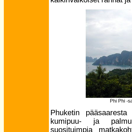
Phi Phi -s
Phuketin pääsaarest
kumipuu- ja palmuöl
suosituimpia matkak