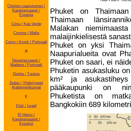
Chinijon saaristomeri /
Phuket on Thaimaan s
Kanariansaaret /
Espanja
Thaimaan länsiranni
Cima / Kap Verde
Malakan niemimaasta
Comino / Malta
malaijinkielisestä sanast
Corvo / Azorit / Portugali
Phuket on yksi Thaimaa
D
Naapurialueita ovat Ph
Phuket on saari, ei näid
Desertassaaret /
Madeira / Portugali
Phuketin asukasluku on
Djerba / Tunisia
km² ja asukastiheys
Dubai / Yhdistyneet
pääkaupunki on nim
Arabiemiirikunnat
Phuketista on matk
E
Bangkokiin 689 kilometri
Eilat / Israel
El Hierro /
Kanariansaaret /
Espanja