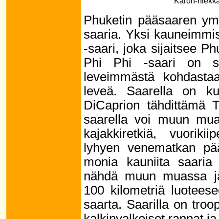
Karon-hiekka
Phuketin pääsaaren ymp
saaria. Yksi kauneimmis
-saari, joka sijaitsee Ph
Phi Phi -saari on se
leveimmästä kohdastaa
leveä. Saarella on k
DiCaprion tähdittämä 
saarella voi muun muas
kajakkiretkiä, vuoriki
lyhyen venematkan pä
monia kauniita saaria 
nähdä muun muassa jätt
100 kilometriä luotees
saarta. Saarilla on troo
kalkinvalkoiset rannat ja 