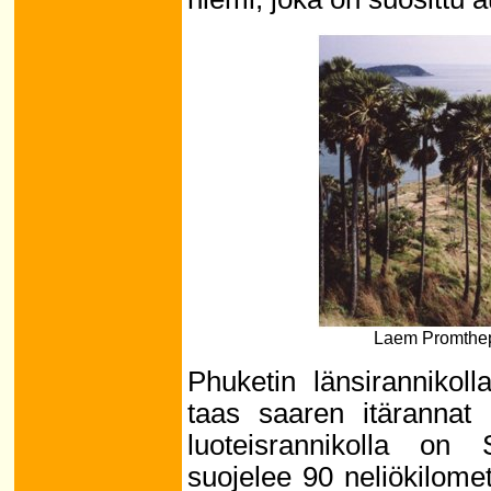
Laem Promthep
Phuketin länsirannikol
taas saaren itärannat 
luoteisrannikolla on S
suojelee 90 neliökilomet