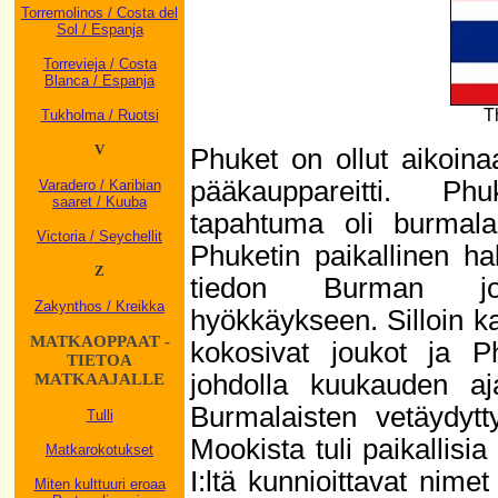
Torremolinos / Costa del
Sol / Espanja
Torrevieja / Costa
Blanca / Espanja
T
Tukholma / Ruotsi
V
Phuket on ollut aikoina
pääkauppareitti. Phu
Varadero / Karibian
saaret / Kuuba
tapahtuma oli burmal
Victoria / Seychellit
Phuketin paikallinen ha
Z
tiedon Burman jouk
Zakynthos / Kreikka
hyökkäykseen. Silloin k
MATKAOPPAAT -
kokosivat joukot ja Ph
TIETOA
johdolla kuukauden a
MATKAAJALLE
Burmalaisten vetäydyt
Tulli
Mookista tuli paikallisi
Matkarokotukset
I:ltä kunnioittavat nim
Miten kulttuuri eroaa