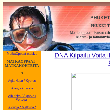
PHUKET
PHUKET 
Matkaoppaat-sivusto esi
Matka- ja lomakuvia,
MatkaOppaat etusivu
DNA Kilpailu Voita
MATKAOPPAAT -
MATKAKOHTEITA
A
Agia Napa / Kypros
Alanya / Turkki
Albufeira / Algarve /
Portugali
Alcudia / Mallorca /