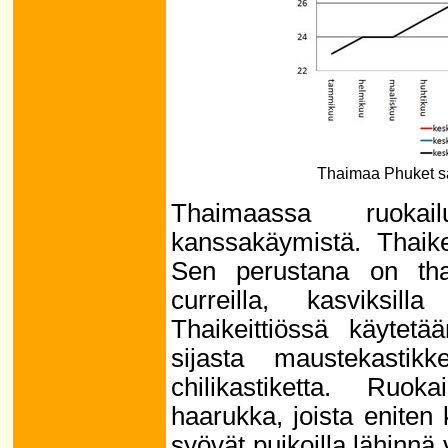
Thaimaa Phuket sä
Thaimaassa ruoka
kanssakäymistä. Thaike
Sen perustana on thair
curreilla, kasviksill
Thaikeittiössä käytetä
sijasta maustekastikk
chilikastiketta. Ruok
haarukka, joista eniten 
syövät puikoilla lähinnä 