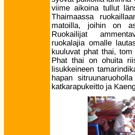
viime aikoina tullut län
Thaimaassa ruokaillaan 
matoilla, joihin on as
Ruokailijat ammentav
ruokalajia omalle lauta
kuuluvat phat thai, to
Phat thai on ohuita rii
lisukkeineen tamarindi
hapan sitruunaruoholla
katkarapukeitto ja Kaeng