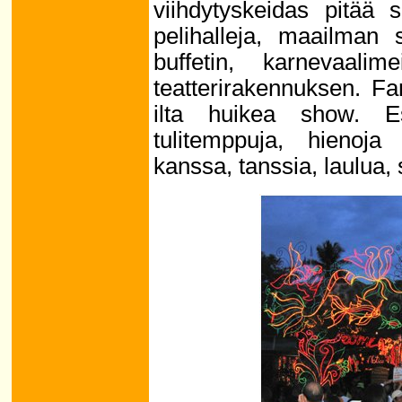
viihdytyskeidas pitää s
pelihalleja, maailman
buffetin, karnevaalim
teatterirakennuksen. F
ilta huikea show. Es
tulitemppuja, hienoja 
kanssa, tanssia, laulua, 