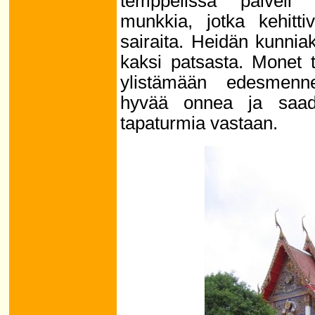
temppelissä palveli 
munkkia, jotka kehittiv
sairaita. Heidän kunnia
kaksi patsasta. Monet t
ylistämään edesmenn
hyvää onnea ja saad
tapaturmia vastaan.