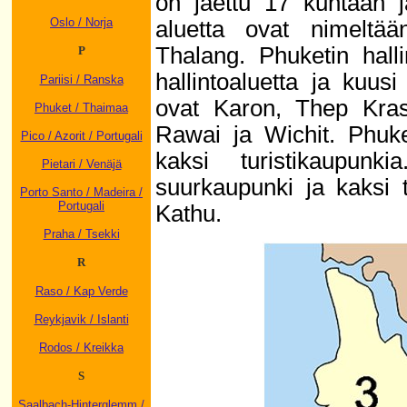
on jaettu 17 kuntaan 
Oslo / Norja
aluetta ovat nimelt
Thalang. Phuketin hall
P
hallintoaluetta ja kuusi
Pariisi / Ranska
ovat Karon, Thep Kras
Phuket / Thaimaa
Rawai ja Wichit. Phuke
Pico / Azorit / Portugali
kaksi turistikaupun
Pietari / Venäjä
suurkaupunki ja kaksi 
Porto Santo / Madeira /
Portugali
Kathu.
Praha / Tsekki
R
Raso / Kap Verde
Reykjavik / Islanti
Rodos / Kreikka
S
Saalbach-Hinterglemm /