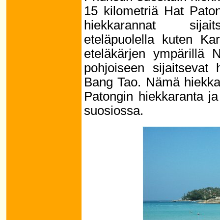
15 kilometriä Hat Pato
hiekkarannat sijait
eteläpuolella kuten Ka
eteläkärjen ympärillä 
pohjoiseen sijaitsevat
Bang Tao. Nämä hiekkar
Patongin hiekkaranta ja
suosiossa.