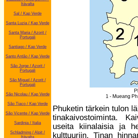
Itävalta
Sal / Kap Verde
Santa Luzia / Kap Verde
Santa Maria / Azorit /
Portugali
Santiago / Kap Verde
Santo Antão / Kap Verde
São Jorge / Azorit /
Portugali
São Miguel / Azorit /
Portugali
P
São Nicolau / Kap Verde
1 - Mueang Phu
São Tiaco / Kap Verde
Phuketin tärkein tulon lä
São Vicente / Kap Verde
tinakaivostoiminta. Ka
Sardinia / Italia
useita kiinalaisia ja h
Schladming / Alpit /
kulttuuriin. Tinan hinn
Itävalta