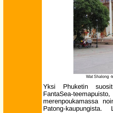
Wat Shalong -t
Yksi Phuketin suosi
FantaSea-teemapuist
merenpoukamassa noin
Patong-kaupungista.