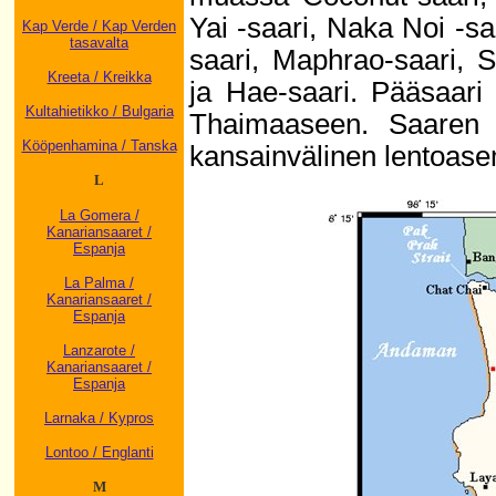
Yai -saari, Naka Noi -sa
Kap Verde / Kap Verden
tasavalta
saari, Maphrao-saari, S
Kreeta / Kreikka
ja Hae-saari. Pääsaari
Kultahietikko / Bulgaria
Thaimaaseen. Saaren p
Kööpenhamina / Tanska
kansainvälinen lentoas
L
La Gomera /
Kanariansaaret /
Espanja
La Palma /
Kanariansaaret /
Espanja
Lanzarote /
Kanariansaaret /
Espanja
Larnaka / Kypros
Lontoo / Englanti
M