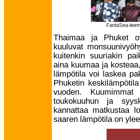
FantaSea-teem
Thaimaa ja Phuket ova
kuuluvat monsuunivyöhy
kuitenkin suuriakin pai
aina kuumaa ja kosteaa,
lämpötila voi laskea pa
Phuketin keskilämpötil
vuoden. Kuumimmat ja
toukokuuhun ja syysk
kannattaa matkustaa lo
saaren lämpötila on ylee