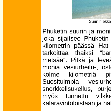
Surin hiekka
Phuketin suurin ja moni
joka sijaitsee Phuketin
kilometrin päässä Hat
tarkoittaa thaiksi "b
metsää”. Pitkä ja leve
monia vesiurheilu-, ost
kolme kilometriä pi
Suosituimpia vesiurhe
snorkkelisukellus, pu
myös tunnettu vilkk
kalaravintoloistaan ja ha