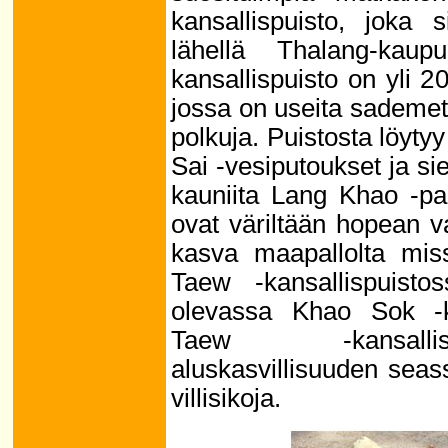
kansallispuisto, joka s
lähellä Thalang-ka
kansallispuisto on yli 2
jossa on useita sademets
polkuja. Puistosta löy
Sai -vesiputoukset ja sie
kauniita Lang Khao -pa
ovat väriltään hopean v
kasva maapallolta mi
Taew -kansallispuist
olevassa Khao Sok -k
Taew -kansallis
aluskasvillisuuden sea
villisikoja.