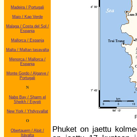
Madeira / Portugali
Maio / Kap Verde
Malaga / Costa del Sol /
Espanja
Mallorca / Espanja
Malta / Maltan tasavalta
Menorca / Mallorca /
Espanja
Monte Gordo / Algarve /
Portugali
N
Nabq Bay / Sharm el
Sheikh / Egypti
New York / Yhdysvallat
P
O
Phuket on jaettu kolme
Obertauern / Alpit /
Itävalta