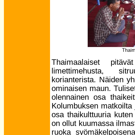
Thaim
Thaimaalaiset pitäv
limettimehusta, sit
korianterista. Näiden yh
ominaisen maun. Tuliset 
olennainen osa thaikeitt
Kolumbuksen matkoilta 
osa thaikulttuuria kuten
on ollut kuumassa ilmast
ruoka syömäkelpoisena.