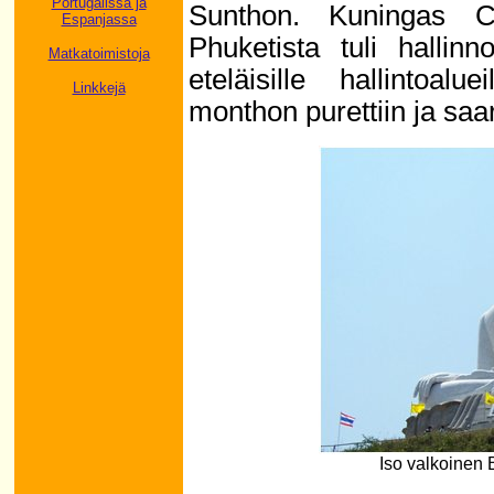
Portugalissa ja
Sunthon. Kuningas Ch
Espanjassa
Phuketista tuli hallinn
Matkatoimistoja
eteläisille hallintoa
Linkkejä
monthon purettiin ja saa
Iso valkoinen