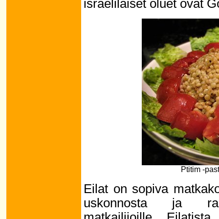
israelilaiset oluet ovat 
Ptitim -pas
Eilat on sopiva matkakoh
uskonnosta ja ranta
matkailijoille. Eilati