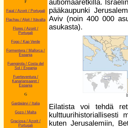
autiomaaretkillä. Israel
F
pääkaupunki Jerusalem
Faial / Azorit / Portugali
Aviv (noin 400 000 asu
Flachau / Alpit / Itävalta
asukasta).
Flores / Azorit /
Portugali
Fogo / Kap Verde
Formentera / Mallorca /
Espanja
Fuengirola / Costa del
Sol / Espanja
Fuerteventura /
Kanariansaaret /
Espanja
G
I
Gardajärvi / Italia
Eilatista voi tehdä ret
Gozo / Malta
kulttuurihistoriallisesti
Graciosa / Azorit /
kuten Jerusalemiin, Bet
Portugali