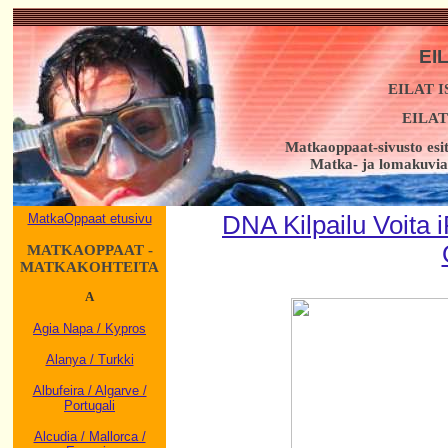
EI
EILAT 
EILA
Matkaoppaat-sivusto esi
Matka- ja lomakuvia,
MatkaOppaat etusivu
DNA Kilpailu Voita
MATKAOPPAAT -
MATKAKOHTEITA
A
Agia Napa / Kypros
Alanya / Turkki
Albufeira / Algarve /
Portugali
Alcudia / Mallorca /