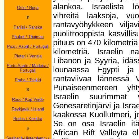
alankoa. Israelista l
Oslo / Norja
vihreitä laaksoja, vuo
P
rantavyöhykkeen viljav
Pariisi / Ranska
puolitrooppista kasvilli
Phuket / Thaimaa
pituus on 470 kilometriä
Pico / Azorit / Portugali
kilometriä. Israelin n
Pietari / Venäjä
Libanon ja Syyria, idä
Porto Santo / Madeira /
lounaassa Egypti ja 
Portugali
rantaviivaa lännessä 
Praha / Tsekki
Punaiseenmereen yht
R
Israelin suurimmat 
Raso / Kap Verde
Genesaretinjärvi ja Israe
Reykjavik / Islanti
kaakossa Kuollutmeri, 
Rodos / Kreikka
Se on osa Israelin itä
S
African Rift Valleyta e
Saalbach-Hinterglemm /