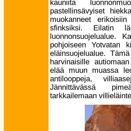
kauniita luonnonm
pastellinsävyiset hiekk
muokanneet erikoisiin
sfinksiksi. Eilatin
luonnonsuojelualue. K
pohjoiseen Yotvatan k
eläinsuojelualue. Tämä
harvinaisille autiomaan
elää muun muassa leop
antilooppeja, villiaa
Jännittävässä pi
tarkkailemaan villieläin