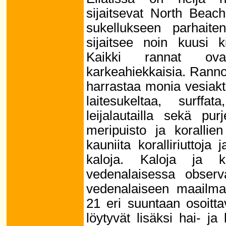
sijaitsevat North Beach
sukellukseen parhaiten
sijaitsee noin kuusi k
Kaikki rannat ova
karkeahiekkaisia. Rannoil
harrastaa monia vesiakti
laitesukeltaa, surffat
leijalautailla sekä pur
meripuisto ja korallien
kauniita koralliriuttoja 
kaloja. Kaloja ja k
vedenalaisessa observa
vedenalaiseen maailm
21 eri suuntaan osoitta
löytyvät lisäksi hai- ja