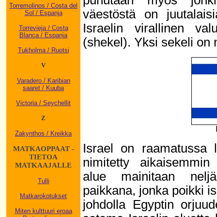
puhutaan myös jonkin
Torremolinos / Costa del
väestöstä on juutala
Sol / Espanja
Israelin virallinen va
Torrevieja / Costa
Blanca / Espanja
(shekel). Yksi sekeli on 
Tukholma / Ruotsi
V
Varadero / Karibian
saaret / Kuuba
Victoria / Seychellit
Z
Zakynthos / Kreikka
Israel on raamatussa l
MATKAOPPAAT -
TIETOA
nimitetty aikaisemmin
MATKAAJALLE
alue mainitaan nelj
Tulli
paikkana, jonka poikki i
Matkarokotukset
johdolla Egyptin orjuu
Miten kulttuuri eroaa