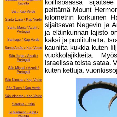
koillisosassa sijaits
Itävalta
peittämä Mount Hermon.
Sal / Kap Verde
kilometrin korkuinen H
Santa Luzia / Kap Verde
sijaitsevat Negevin ja A
Santa Maria / Azorit /
ja eläinkunnan lajisto o
Portugali
kaksi ja puolituhatta. I
Santiago / Kap Verde
kauniita kukkia kuten lil
Santo Antão / Kap Verde
vuokkolajikkeita. Myö
São Jorge / Azorit /
Portugali
Israelissa toista sataa. 
São Miguel / Azorit /
kuten kettuja, vuorikisso
Portugali
São Nicolau / Kap Verde
São Tiaco / Kap Verde
São Vicente / Kap Verde
Sardinia / Italia
Schladming / Alpit /
Itävalta