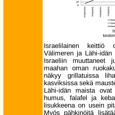
I
keskim
Israelilainen keittiö
Välimeren ja Lähi-idän k
Israeliin muuttaneet 
maahan oman ruokakult
näkyy grillatuissa lih
kasviksissa sekä maustei
Lähi-idän maista ovat 
humus, falafel ja keba
lisukkeena on usein pit
Myös pähkinöitä lisätä