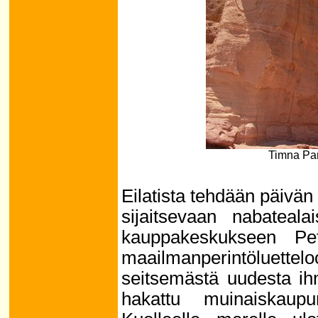
Timna Par
Eilatista tehdään päivä
sijaitsevaan nabateala
kauppakeskukseen Pe
maailmanperintöluet
seitsemästä uudesta ihm
hakattu muinaiskaupu