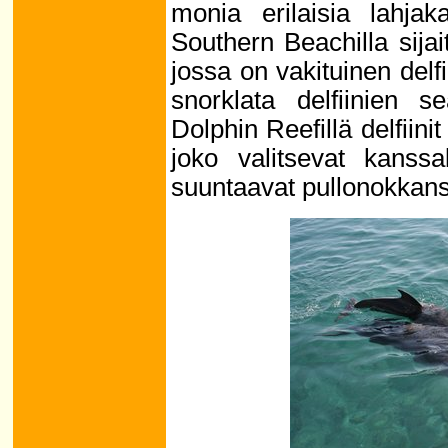
monia erilaisia lahjak
Southern Beachilla sijait
jossa on vakituinen delfi
snorklata delfiinien s
Dolphin Reefillä delfiin
joko valitsevat kanss
suuntaavat pullonokkan