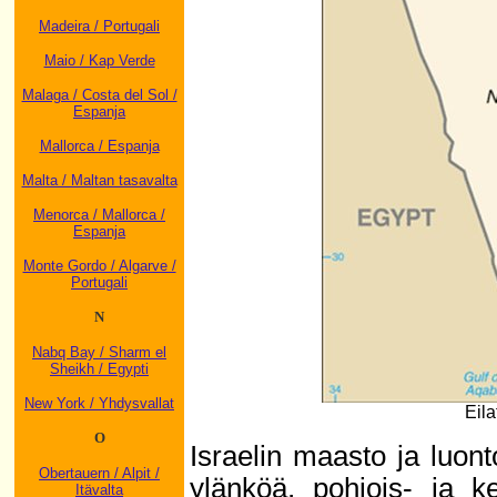
Madeira / Portugali
Maio / Kap Verde
Malaga / Costa del Sol /
Espanja
Mallorca / Espanja
Malta / Maltan tasavalta
Menorca / Mallorca /
Espanja
Monte Gordo / Algarve /
Portugali
N
Nabq Bay / Sharm el
Sheikh / Egypti
New York / Yhdysvallat
Eilat
O
Israelin maasto ja luon
Obertauern / Alpit /
ylänköä, pohjois- ja k
Itävalta