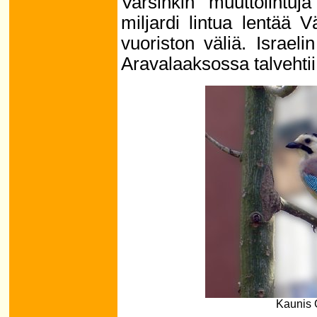
Varsinkin muuttolintuj
miljardi lintua lentää 
vuoriston väliä. Israel
Aravalaaksossa talvehtii y
Kaunis G