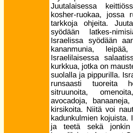
Juutalaisessa keitti
kosher-ruokaa, jossa ru
tarkkoja ohjeita. Juut
syödään latkes-nimisi
Israelissa syödään aami
kananmunia, leipää,
Israelilaisessa salaati
kurkkua, jotka on maustet
suolalla ja pippurilla. 
runsaasti tuoreita h
sitruunoita, omenoita
avocadoja, banaaneja, 
kirsikoita. Niitä voi na
kadunkulmien kojuista. 
ja teetä sekä jonkin