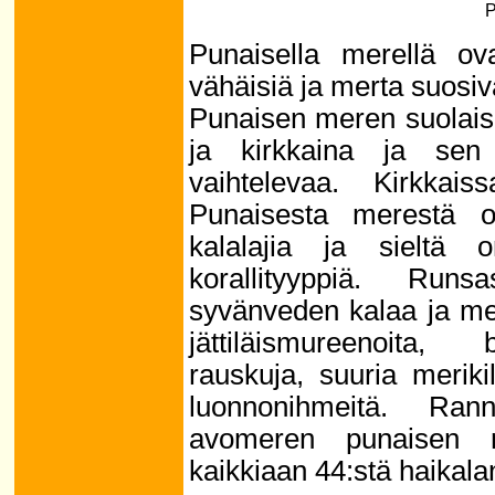
P
Punaisella merellä ova
vähäisiä ja merta suosiv
Punaisen meren suolais
ja kirkkaina ja sen
vaihtelevaa. Kirkkais
Punaisesta merestä on
kalalajia ja sieltä 
korallityyppiä. Run
syvänveden kalaa ja mer
jättiläismureenoita, 
rauskuja, suuria meriki
luonnonihmeitä. Rann
avomeren punaisen m
kaikkiaan 44:stä haikalan