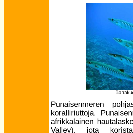
Barrakud
Punaisenmeren pohja
koralliriuttoja. Punais
afrikkalainen hautalask
Valley), jota korist