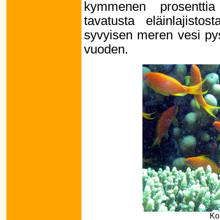
kymmenen prosentti
tavatusta eläinlajisto
syvyisen meren vesi py
vuoden.
Kor