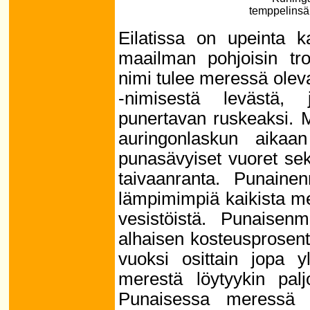
temppelinsä
Eilatissa on upeinta 
maailman pohjoisin tr
nimi tulee meressä ole
-nimisestä levästä,
punertavan ruskeaksi. M
auringonlaskun aikaa
punasävyiset vuoret se
taivaanranta. Punaine
lämpimimpiä kaikista m
vesistöistä. Punaisen
alhaisen kosteusprosen
vuoksi osittain jopa y
merestä löytyykin pal
Punaisessa meressä e