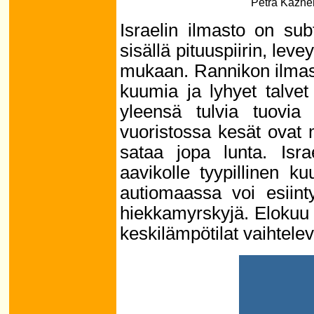
Petra Kazne
Israelin ilmasto on su
sisällä pituuspiirin, lev
mukaan. Rannikon ilmast
kuumia ja lyhyet talvet 
yleensä tulvia tuovia
vuoristossa kesät ovat 
sataa jopa lunta. Isra
aavikolle tyypillinen 
autiomaassa voi esiinty
hiekkamyrskyjä. Elokuu
keskilämpötilat vaihtelev