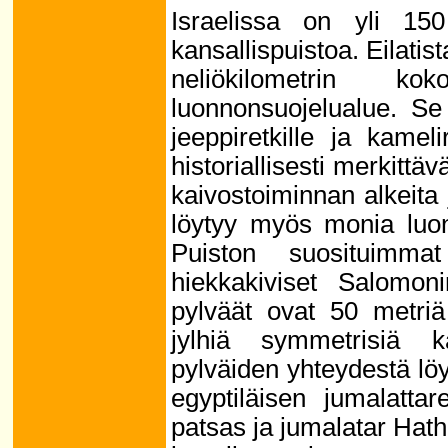
Israelissa on yli 150
kansallispuistoa. Eilatis
neliökilometrin 
luonnonsuojelualue. Se
jeeppiretkille ja kame
historiallisesti merkittä
kaivostoiminnan alkeita 
löytyy myös monia luo
Puiston suosituimma
hiekkakiviset Salomoni
pylväät ovat 50 metri
jylhiä symmetrisiä k
pylväiden yhteydestä lö
egyptiläisen jumalatta
patsas ja jumalatar Hath