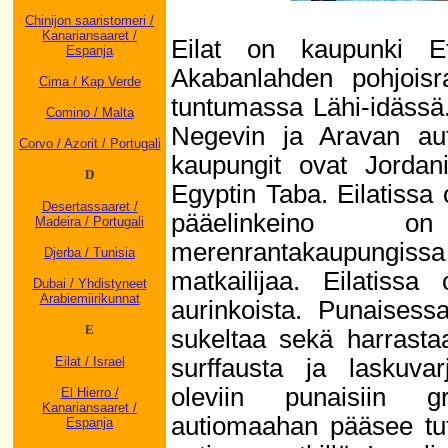
Chinijon saaristomeri /
Kanariansaaret /
Eilat on kaupunki Et
Espanja
Akabanlahden pohjoisr
Cima / Kap Verde
tuntumassa Lähi-idässä
Comino / Malta
Negevin ja Aravan auti
Corvo / Azorit / Portugali
kaupungit ovat Jorda
D
Egyptin Taba. Eilatissa
Desertassaaret /
pääelinkeino o
Madeira / Portugali
merenrantakaupungissa
Djerba / Tunisia
matkailijaa. Eilatiss
Dubai / Yhdistyneet
Arabiemiirikunnat
aurinkoista. Punaisess
E
sukeltaa sekä harrasta
surffausta ja laskuvarj
Eilat / Israel
oleviin punaisiin gr
El Hierro /
Kanariansaaret /
autiomaahan pääsee tutu
Espanja