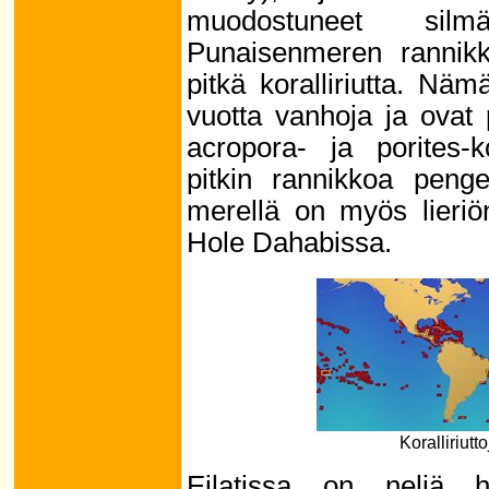
muodostuneet silmää
Punaisenmeren rannikk
pitkä koralliriutta. Näm
vuotta vanhoja ja ovat
acropora- ja porites-k
pitkin rannikkoa penge
merellä on myös lieriö
Hole Dahabissa.
Koralliriutt
Eilatissa on neljä h