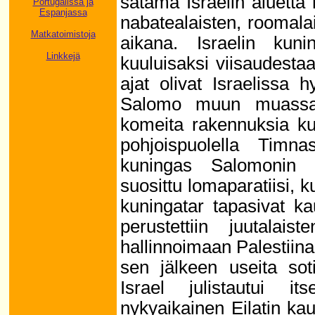
satama Israelin aluetta
Portugalissa ja
Espanjassa
nabatealaisten, roomalais
Matkatoimistoja
aikana. Israelin kun
Linkkejä
kuuluisaksi viisaudes
ajat olivat Israelissa 
Salomo muun muassa 
komeita rakennuksia ku
pohjoispuolella Timna
kuningas Salomonin ku
suosittu lomaparatiisi,
kuningatar tapasivat ka
perustettiin juutalais
hallinnoimaan Palestii
sen jälkeen useita sot
Israel julistautui 
nykyaikainen Eilatin ka