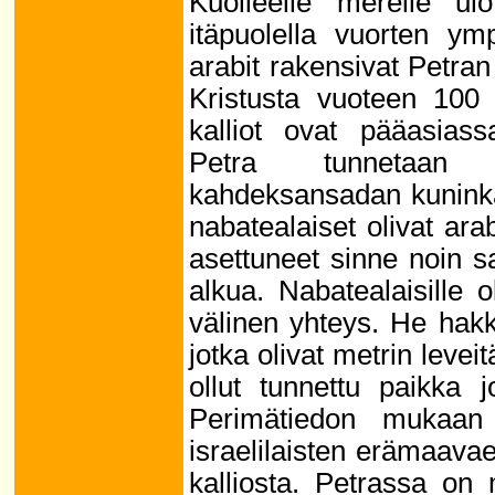
Kuolleelle merelle u
itäpuolella vuorten y
arabit rakensivat Petr
Kristusta vuoteen 100 
kalliot ovat pääasiass
Petra tunnetaan ka
kahdeksansadan kuninka
nabatealaiset olivat ara
asettuneet sinne noin 
alkua. Nabatealaisille o
välinen yhteys. He hakka
jotka olivat metrin levei
ollut tunnettu paikka 
Perimätiedon mukaan
israelilaisten erämaava
kalliosta. Petrassa on 