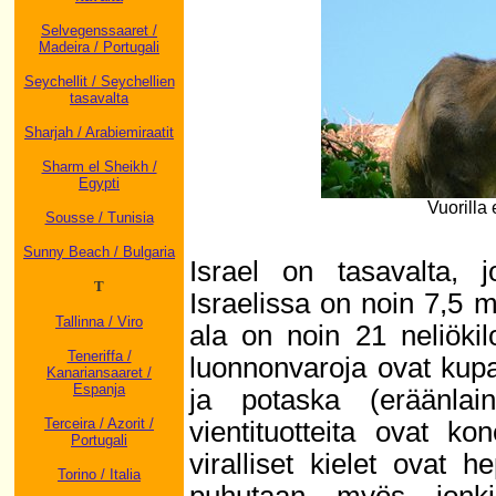
Selvegenssaaret /
Madeira / Portugali
Seychellit / Seychellien
tasavalta
Sharjah / Arabiemiraatit
Sharm el Sheikh /
Egypti
Vuorilla
Sousse / Tunisia
Sunny Beach / Bulgaria
Israel on tasavalta, 
T
Israelissa on noin 7,5 
Tallinna / Viro
ala on noin 21 neliökil
Teneriffa /
luonnonvaroja ovat kupari,
Kanariansaaret /
Espanja
ja potaska (eräänla
Terceira / Azorit /
vientituotteita ovat ko
Portugali
viralliset kielet ovat
Torino / Italia