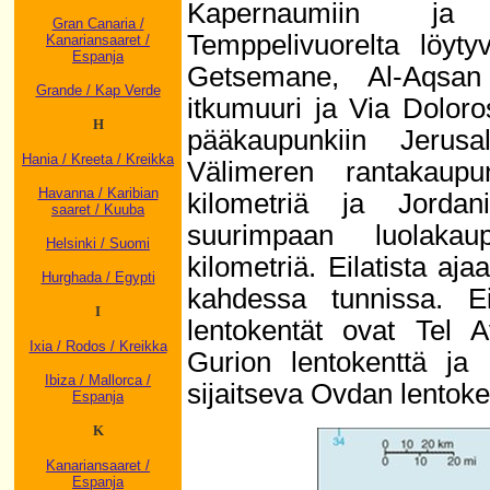
Kapernaumiin ja 
Gran Canaria /
Temppelivuorelta löy
Kanariansaaret /
Espanja
Getsemane, Al-Aqsan 
Grande / Kap Verde
itkumuuri ja Via Doloro
H
pääkaupunkiin Jerusa
Hania / Kreeta / Kreikka
Välimeren rantakaup
Havanna / Karibian
kilometriä ja Jordan
saaret / Kuuba
suurimpaan luolaka
Helsinki / Suomi
kilometriä. Eilatista aja
Hurghada / Egypti
kahdessa tunnissa. Ei
I
lentokentät ovat Tel A
Ixia / Rodos / Kreikka
Gurion lentokenttä ja 
Ibiza / Mallorca /
sijaitseva Ovdan lentoke
Espanja
K
Kanariansaaret /
Espanja