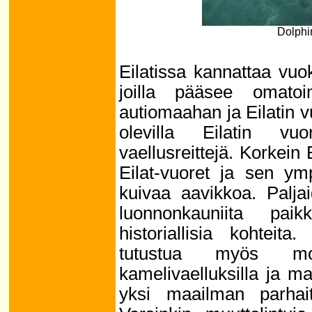
Dolphin
Eilatissa kannattaa vuo
joilla pääsee omatoi
autiomaahan ja Eilatin vu
olevilla Eilatin vu
vaellusreittejä. Korkein
Eilat-vuoret ja sen ym
kuivaa aavikkoa. Palja
luonnonkauniita pai
historiallisia kohteit
tutustua myös moni
kamelivaelluksilla ja maa
yksi maailman parhait