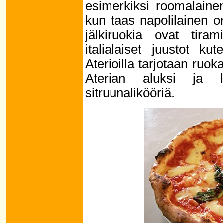
esimerkiksi roomalaine
kun taas napolilainen on
jälkiruokia ovat tira
italialaiset juustot k
Aterioilla tarjotaan ruok
Aterian aluksi ja l
sitruunalikööriä.