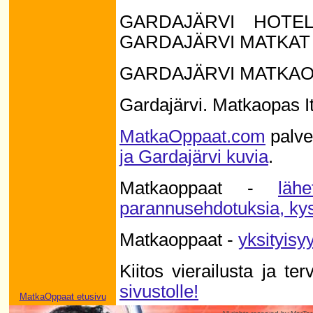
GARDAJÄRVI HOTEL
GARDAJÄRVI MATKAT
GARDAJÄRVI MATKA
Gardajärvi. Matkaopas It
MatkaOppaat.com
palve
ja Gardajärvi kuvia
.
Matkaoppaat -
läh
parannusehdotuksia, kys
Matkaoppaat -
yksityisy
Kiitos vierailusta ja te
sivustolle!
MatkaOppaat etusivu