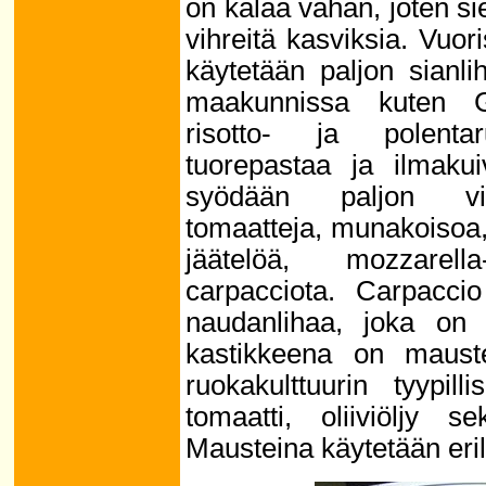
on kalaa vähän, joten s
vihreitä kasviksia. Vuo
käytetään paljon sianl
maakunnissa kuten Ga
risotto- ja polenta
tuorepastaa ja ilmakui
syödään paljon viha
tomaatteja, munakoisoa,
jäätelöä, mozzarell
carpacciota. Carpacci
naudanlihaa, joka on l
kastikkeena on maustei
ruokakulttuurin tyypill
tomaatti, oliiviöljy 
Mausteina käytetään erila