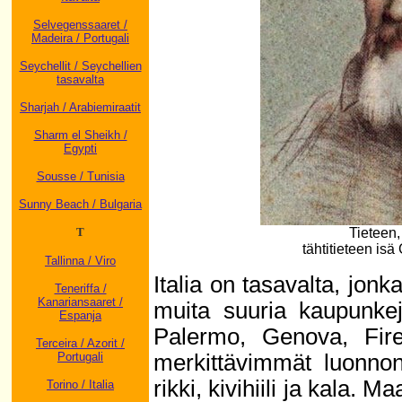
Selvegenssaaret /
Madeira / Portugali
Seychellit / Seychellien
tasavalta
Sharjah / Arabiemiraatit
Sharm el Sheikh /
Egypti
Sousse / Tunisia
Sunny Beach / Bulgaria
Tieteen,
T
tähtitieteen isä
Tallinna / Viro
Italia on tasavalta, j
Teneriffa /
Kanariansaaret /
muita suuria kaupunkej
Espanja
Palermo, Genova, Firen
Terceira / Azorit /
merkittävimmät luonnon
Portugali
rikki, kivihiili ja kala. 
Torino / Italia