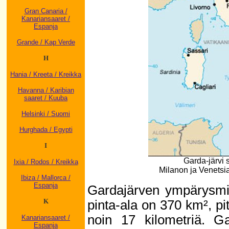
Gran Canaria /
Kanariansaaret /
Espanja
Grande / Kap Verde
H
Hania / Kreeta / Kreikka
Havanna / Karibian
saaret / Kuuba
Helsinki / Suomi
Hurghada / Egypti
I
Garda-järvi s
Ixia / Rodos / Kreikka
Milanon ja Venetsi
Ibiza / Mallorca /
Espanja
Gardajärven ympärysmit
K
pinta-ala on 370 km², pi
noin 17 kilometriä. G
Kanariansaaret /
Espanja