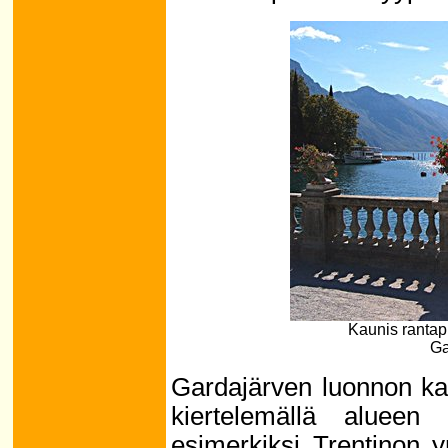
Kaunis rantap
Ga
Gardajärven luonnon ka
kiertelemällä alueen 
esimerkiksi Trentinon y