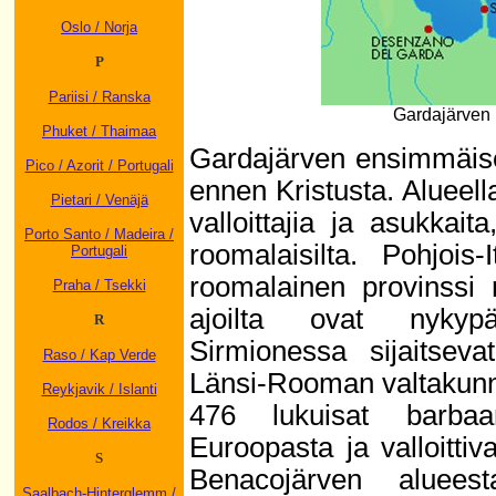
Oslo / Norja
P
Pariisi / Ranska
Gardajärven 
Phuket / Thaimaa
Gardajärven ensimmäise
Pico / Azorit / Portugali
ennen Kristusta. Alueell
Pietari / Venäjä
valloittajia ja asukkait
Porto Santo / Madeira /
roomalaisilta. Pohjois
Portugali
roomalainen provinssi n
Praha / Tsekki
ajoilta ovat nykypä
R
Sirmionessa sijaitseva
Raso / Kap Verde
Länsi-Rooman valtakunn
Reykjavik / Islanti
476 lukuisat barbaa
Rodos / Kreikka
Euroopasta ja valloittiv
S
Benacojärven alueest
Saalbach-Hinterglemm /