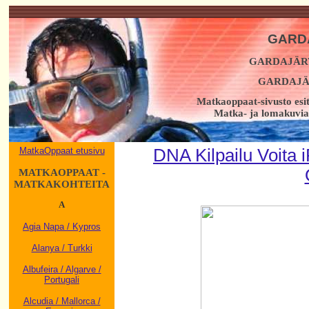
GARDA
GARDAJÄRV
GARDAJÄ
Matkaoppaat-sivusto esi
Matka- ja lomakuvia,
MatkaOppaat etusivu
DNA Kilpailu Voita
MATKAOPPAAT -
MATKAKOHTEITA
A
Agia Napa / Kypros
Alanya / Turkki
Albufeira / Algarve /
Portugali
Alcudia / Mallorca /