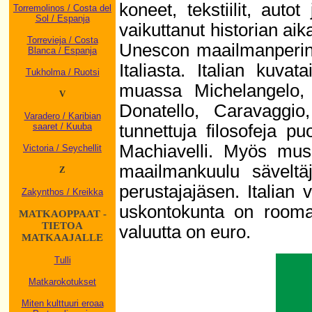
koneet, tekstiilit, autot
Torremolinos / Costa del
Sol / Espanja
vaikuttanut historian ai
Torrevieja / Costa
Unescon maailmanperint
Blanca / Espanja
Italiasta. Italian kuv
Tukholma / Ruotsi
muassa Michelangelo, L
V
Donatello, Caravaggio,
Varadero / Karibian
tunnettuja filosofeja pu
saaret / Kuuba
Machiavelli. Myös musi
Victoria / Seychellit
maailmankuulu säveltä
Z
perustajajäsen. Italian vi
Zakynthos / Kreikka
uskontokunta on roomala
MATKAOPPAAT -
TIETOA
valuutta on euro.
MATKAAJALLE
Tulli
Matkarokotukset
Miten kulttuuri eroaa