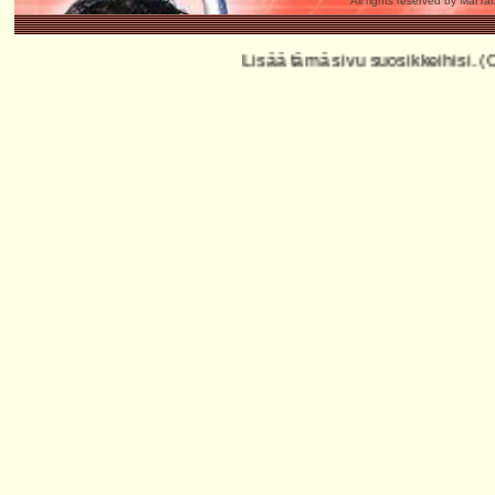
All rights reserved by MarTa
Lisää tämä sivu suosikkeihisi. (CTRL+D)