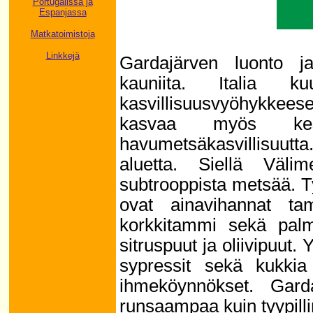
Portugalissa ja
Espanjassa
Matkatoimistoja
Linkkejä
Gardajärven luonto j
kauniita. Italia k
kasvillisuusvyöhykkeese
kasvaa myös kesä
havumetsäkasvillisuutt
aluetta. Siellä Väli
subtrooppista metsää. Tyy
ovat ainavihannat ta
korkkitammi sekä palmu
sitruspuut ja oliivipuut. 
sypressit sekä kukkia 
ihmeköynnökset. Garda
runsaampaa kuin tyypilli