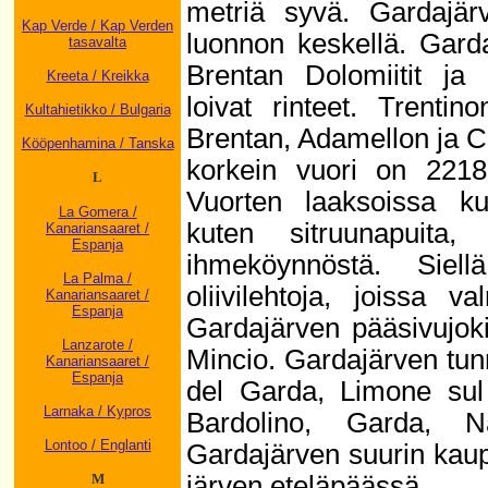
metriä syvä. Gardajärv
Kap Verde / Kap Verden
luonnon keskellä. Gard
tasavalta
Brentan Dolomiitit ja
Kreeta / Kreikka
loivat rinteet. Trenti
Kultahietikko / Bulgaria
Brentan, Adamellon ja 
Kööpenhamina / Tanska
korkein vuori on 221
L
Vuorten laaksoissa kuk
La Gomera /
kuten sitruunapuita, 
Kanariansaaret /
Espanja
ihmeköynnöstä. Siel
La Palma /
oliivilehtoja, joissa va
Kanariansaaret /
Espanja
Gardajärven pääsivujoki
Lanzarote /
Mincio. Gardajärven tu
Kanariansaaret /
Espanja
del Garda, Limone sul
Larnaka / Kypros
Bardolino, Garda, N
Lontoo / Englanti
Gardajärven suurin kaup
järven eteläpäässä.
M