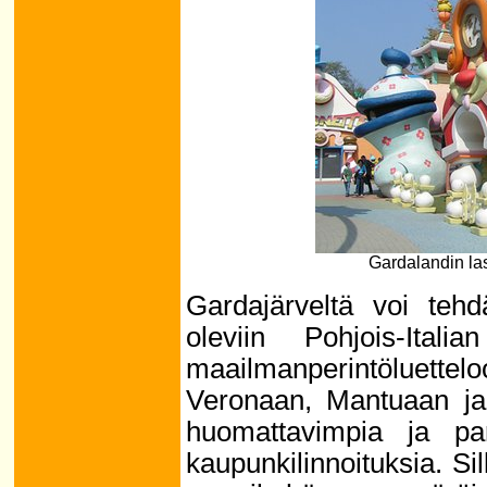
Gardalandin las
Gardajärveltä voi tehd
oleviin Pohjois-Itali
maailmanperintöluettelo
Veronaan, Mantuaan ja 
huomattavimpia ja parh
kaupunkilinnoituksia. Sil