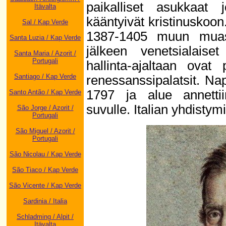
paikalliset asukkaat 
Itävalta
kääntyivät kristinuskoon
Sal / Kap Verde
1387-1405 muun muas
Santa Luzia / Kap Verde
jälkeen venetsialais
Santa Maria / Azorit /
Portugali
hallinta-ajaltaan ovat
Santiago / Kap Verde
renessanssipalatsit. Na
1797 ja alue annettiin
Santo Antão / Kap Verde
suvulle. Italian yhdistym
São Jorge / Azorit /
Portugali
São Miguel / Azorit /
Portugali
São Nicolau / Kap Verde
São Tiaco / Kap Verde
São Vicente / Kap Verde
Sardinia / Italia
Schladming / Alpit /
Itävalta