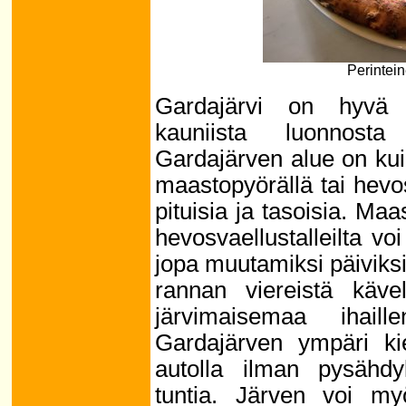
Perintein
Gardajärvi on hyvä 
kauniista luonnosta 
Gardajärven alue on kui
maastopyörällä tai hevos
pituisia ja tasoisia. Ma
hevosvaellustalleilta vo
jopa muutamiksi päiviksi.
rannan viereistä kävel
järvimaisemaa ihaill
Gardajärven ympäri kie
autolla ilman pysähdy
tuntia. Järven voi myö