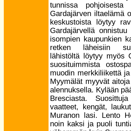
tunnissa pohjoisesta
Gardajärven iltaelämä o
keskustoista löytyy rav
Gardajärvellä onnistuu
isompien kaupunkien ka
retken läheisiin su
lähistöltä löytyy myös O
suosituimmista ostospa
muodin merkkiliikettä ja 
Myymälät myyvät aitoja 
alennuksella. Kylään pä
Bresciasta. Suosittuja
vaatteet, kengät, lauku
Muranon lasi. Lento He
noin kaksi ja puoli tunt