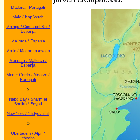
Madeira / Portugali
Maio / Kap Verde
Malaga / Costa del Sol /
Espanja
Mallorca / Espanja
Malta / Maltan tasavalta
Menorca / Mallorca /
Espanja
Monte Gordo / Algarve /
Portugali
N
Nabq Bay / Sharm el
Sheikh / Egypti
New York / Yhdysvallat
O
Obertauern / Alpit /
Itävalta