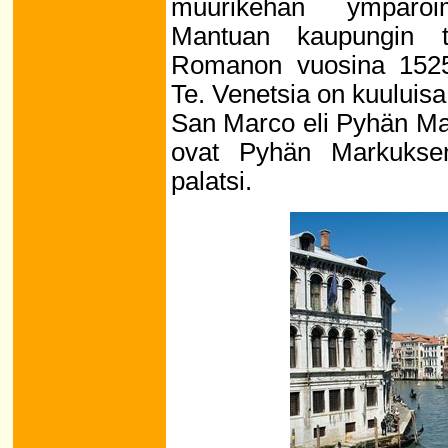
muurikehän ympäröim
Mantuan kaupungin t
Romanon vuosina 1525
Te. Venetsia on kuuluisa
San Marco eli Pyhän Mar
ovat Pyhän Markuksen
palatsi.