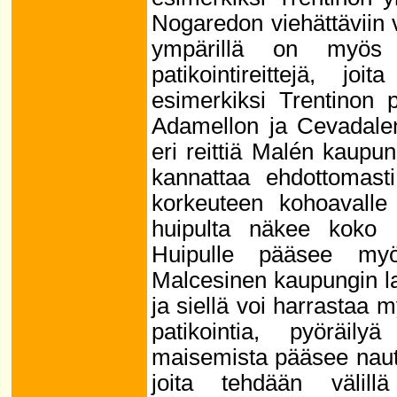
Nogaredon viehättäviin 
ympärillä on myös 
patikointireittejä, jo
esimerkiksi Trentinon p
Adamellon ja Cevadalen
eri reittiä Malén kaupun
kannattaa ehdottomasti
korkeuteen kohoavalle
huipulta näkee koko 
Huipulle pääsee myö
Malcesinen kaupungin lai
ja siellä voi harrastaa 
patikointia, pyöräily
maisemista pääsee nautt
joita tehdään välil