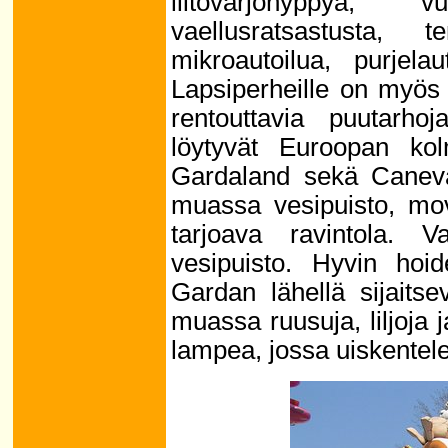
liitovarjohyppyä, vuo
vaellusratsastusta, t
mikroautoilua, purjelau
Lapsiperheille on myös
rentouttavia puutarho
löytyvät Euroopan kol
Gardaland sekä Canev
muassa vesipuisto, mov
tarjoava ravintola. V
vesipuisto. Hyvin hoi
Gardan lähellä sijaits
muassa ruusuja, liljoja
lampea, jossa uiskentele