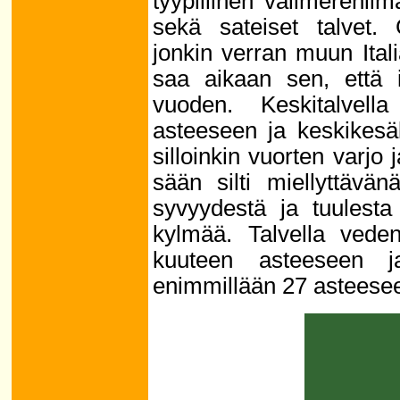
tyypillinen välimerenil
sekä sateiset talvet.
jonkin verran muun Ital
saa aikaan sen, että 
vuoden. Keskitalvel
asteeseen ja keskikesä
silloinkin vuorten varjo j
sään silti miellyttävä
syvyydestä ja tuulesta
kylmää. Talvella veden
kuuteen asteeseen j
enimmillään 27 asteese