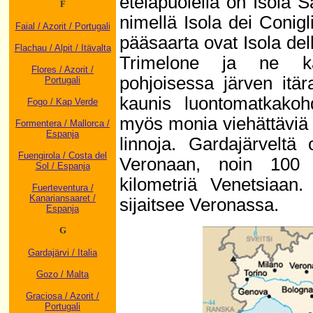
eteläpuolella on Isola 
F
nimellä Isola dei Conig
Faial / Azorit / Portugali
pääsaarta ovat Isola dell
Flachau / Alpit / Itävalta
Trimelone ja ne kai
Flores / Azorit /
pohjoisessa järven itär
Portugali
kaunis luontomatkakoh
Fogo / Kap Verde
myös monia viehättäviä 
Formentera / Mallorca /
Espanja
linnoja. Gardajärveltä
Fuengirola / Costa del
Veronaan, noin 100 
Sol / Espanja
kilometriä Venetsiaan.
Fuerteventura /
Kanariansaaret /
sijaitsee Veronassa.
Espanja
G
Gardajärvi / Italia
Gozo / Malta
Graciosa / Azorit /
Portugali