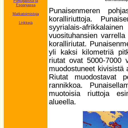
Portugalissa ja
Espanjassa
Punaisenmeren pohja
Matkatoimistoja
koralliriuttoja. Pun
Linkkejä
syyrialais-afrikkalaine
vuosituhansien varrell
koralliriutat. Punaisen
yli kaksi kilometriä pit
riutat ovat 5000-7000 
muodostuneet kivisistä a
Riutat muodostavat p
rannikkoa. Punaisella
muotoisia riuttoja e
alueella.