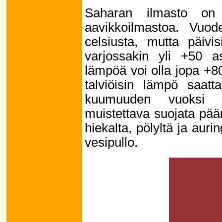
Saharan ilmasto on 
aavikkoilmastoa. Vuod
celsiusta, mutta päivi
varjossakin yli +50 a
lämpöä voi olla jopa +8
talviöisin lämpö saatt
kuumuuden vuoksi H
muistettava suojata pää
hiekalta, pölyltä ja aur
vesipullo.