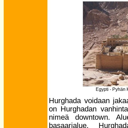
Egypti - Pyhän K
Hurghada voidaan jaka
on Hurghadan vanhinta 
nimeä downtown. Alu
basaarialue, Hurgha