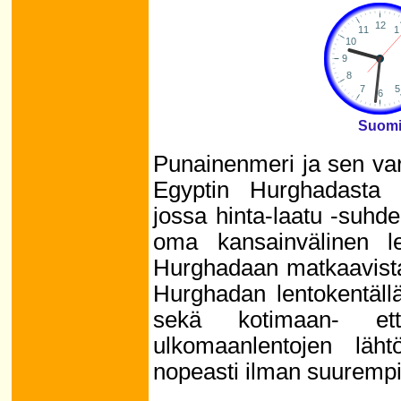
Suom
Punainenmeri ja sen va
Egyptin Hurghadasta t
jossa hinta-laatu -suhd
oma kansainvälinen l
Hurghadaan matkaavista
Hurghadan lentokentäll
sekä kotimaan- että
ulkomaanlentojen läht
nopeasti ilman suurempi