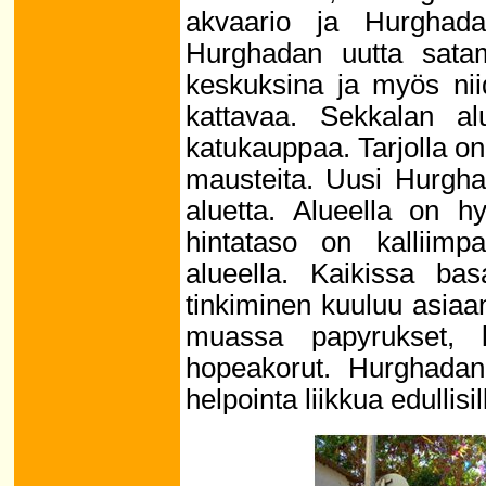
akvaario ja Hurghad
Hurghadan uutta satam
keskuksina ja myös niid
kattavaa. Sekkalan al
katukauppaa. Tarjolla on
mausteita. Uusi Hurgha
aluetta. Alueella on h
hintataso on kalliimp
alueella. Kaikissa bas
tinkiminen kuuluu asiaa
muassa papyrukset, k
hopeakorut. Hurghadan 
helpointa liikkua edullisil