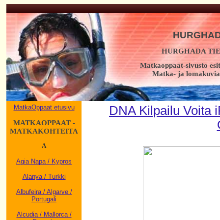
HURGHAD
HURGHADA TIE
Matkaoppaat-sivusto esi
Matka- ja lomakuvia,
MatkaOppaat etusivu
DNA Kilpailu Voita
MATKAOPPAAT -
MATKAKOHTEITA
A
Agia Napa / Kypros
Alanya / Turkki
Albufeira / Algarve /
Portugali
Alcudia / Mallorca /