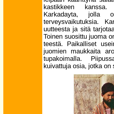
kastikkeen kanssa.
Karkadayta, jolla
terveysvaikutuksia. K
uutteesta ja sitä tarjo
Toinen suosittu juoma on
teestä. Paikalliset use
juomien maukkaita arom
tupakoimalla. Piipu
kuivattuja osia, jotka on