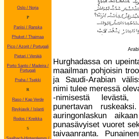
Oslo / Norja
P
Pariisi / Ranska
Phuket / Thaimaa
Pico / Azorit / Portugali
Arabi
Pietari / Venäjä
Hurghadassa on upeinta
Porto Santo / Madeira /
maailman pohjoisin troo
Portugali
ja Saudi-Arabian väli
Praha / Tsekki
nimi tulee meressä ole
R
-nimisestä levästä,
Raso / Kap Verde
punertavan ruskeaksi
Reykjavik / Islanti
auringonlaskun aikaa
Rodos / Kreikka
punasävyiset vuoret se
S
taivaanranta. Punaine
Saalbach-Hinterglemm /