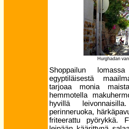
Hurghadan vanh
Shoppailun lomassa
egyptiläisestä maailma
tarjoaa monia maista
hemmotella makuhermoja
hyvillä leivonnaisil
perinneruoka, härkäpavui
friteerattu pyörykkä. 
leipään käärittynä salaa