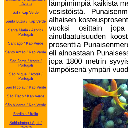
lämpimimpiä kaikista m
Itävalta
vesistöistä. Punaisen
Sal / Kap Verde
alhaisen kosteusprosen
Santa Luzia / Kap Verde
vuoksi osittain jo
Santa Maria / Azorit /
ainutlaatuisuuden koo
Portugali
prosenttia Punaisenmere
Santiago / Kap Verde
eli ainoastaan Punaises
Santo Antão / Kap Verde
jopa 1800 metrin syvyi
São Jorge / Azorit /
Portugali
lämpöisenä ympäri vuod
São Miguel / Azorit /
Portugali
São Nicolau / Kap Verde
São Tiaco / Kap Verde
São Vicente / Kap Verde
Sardinia / Italia
Schladming / Alpit /
Itävalta