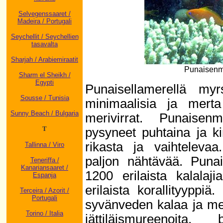
Selvegenssaaret /
Madeira / Portugali
Seychellit / Seychellien
tasavalta
Sharjah / Arabiemiraatit
Punaisenme
Sharm el Sheikh /
Egypti
Punaisellamerellä myr
Sousse / Tunisia
minimaalisia ja merta
Sunny Beach / Bulgaria
merivirrat. Punaise
T
pysyneet puhtaina ja k
rikasta ja vaihtelevaa
Tallinna / Viro
paljon nähtävää. Punai
Teneriffa /
Kanariansaaret /
1200 erilaista kalalaj
Espanja
erilaista korallityyppiä
Terceira / Azorit /
Portugali
syvänveden kalaa ja mer
Torino / Italia
jättiläismureenoita, 