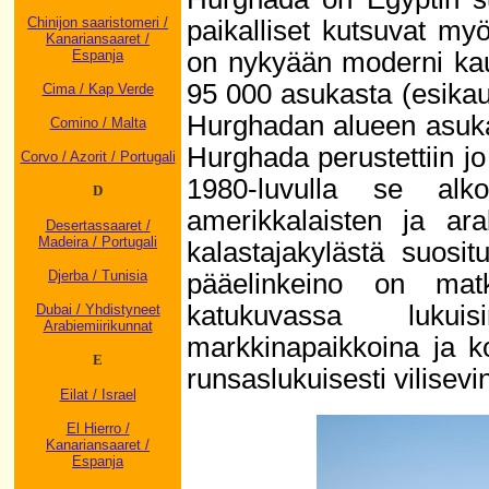
Chinijon saaristomeri /
paikalliset kutsuvat m
Kanariansaaret /
on nykyään moderni kau
Espanja
95 000 asukasta (esika
Cima / Kap Verde
Hurghadan alueen asuka
Comino / Malta
Hurghada perustettiin j
Corvo / Azorit / Portugali
1980-luvulla se alko
D
amerikkalaisten ja arab
Desertassaaret /
Madeira / Portugali
kalastajakylästä suosi
Djerba / Tunisia
pääelinkeino on mat
katukuvassa lukuis
Dubai / Yhdistyneet
Arabiemiirikunnat
markkinapaikkoina ja k
E
runsaslukuisesti vilisevi
Eilat / Israel
El Hierro /
Kanariansaaret /
Espanja