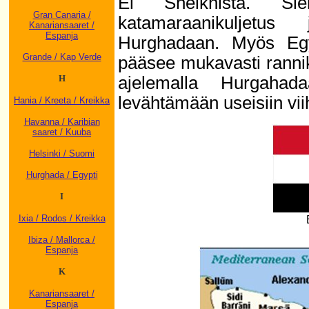
El Sheikhistä. Siel
Gran Canaria /
katamaraanikuljetus 
Kanariansaaret /
Espanja
Hurghadaan. Myös Egy
Grande / Kap Verde
pääsee mukavasti rannikko
ajelemalla Hurgahad
H
levähtämään useisiin viih
Hania / Kreeta / Kreikka
Havanna / Karibian
saaret / Kuuba
Helsinki / Suomi
Hurghada / Egypti
I
Ixia / Rodos / Kreikka
Ibiza / Mallorca /
Espanja
K
Kanariansaaret /
Espanja