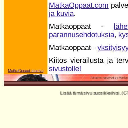
MatkaOppaat.com
palve
ja kuvia
.
Matkaoppaat -
läh
parannusehdotuksia, kys
Matkaoppaat -
yksityisy
Kiitos vierailusta ja te
sivustolle!
MatkaOppaat etusivu
All rights reserved by MarTa
Lisää tämä sivu suosikkeihisi. (CTRL+D)