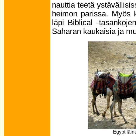
nauttia teetä ystävällis
heimon parissa. Myös k
läpi Biblical -tasanko
Saharan kaukaisia ja mui
Egyptiläin