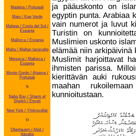
ja pääuskonto on isl
Madeira / Portugali
egyptin punta. Arabiaa k
Maio / Kap Verde
vain numerot ja luvut k
Malaga / Costa del Sol /
Espanja
Turistin on kunnioite
Muslimien uskonto islam
Mallorca / Espanja
elämää niin arkipäivinä 
Malta / Maltan tasavalta
Muslimit harjoittavat h
Menorca / Mallorca /
Espanja
ihmisten parissa. Mill
Monte Gordo / Algarve /
kierittävän auki rukou
Portugali
maahan rukoilemaan
N
kunnioitustaan.
Nabq Bay / Sharm el
Sheikh / Egypti
New York / Yhdysvallat
O
Obertauern / Alpit /
Itävalta