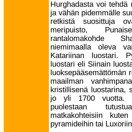
Hurghadasta voi tehdä 
ja vähän pidemmälle su
retkistä suosittuja
meripuisto, Punai
rantalomakohde Sh
niemimaalla oleva va
Katariinan luostari. 
luostari eli Siinain luost
luoksepääsemättömän ro
maailman vanhimpana 
kristillisenä luostarina,
jo yli 1700 vuotta. 
puolestaan tutust
matkakohteisiin kute
pyramideihin tai Luxorii