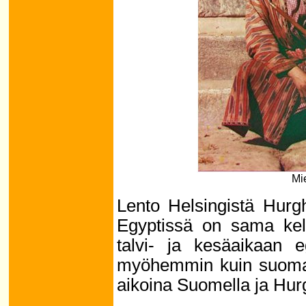
Mie
Lento Helsingistä Hurgh
Egyptissä on sama kel
talvi- ja kesäaikaan e
myöhemmin kuin suomala
aikoina Suomella ja Hurg