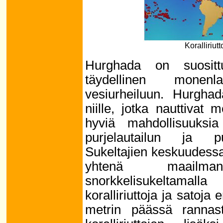
Koralliriut
Hurghada on suositt
täydellinen monenl
vesiurheiluun. Hurghada
niille, jotka nauttivat 
hyviä mahdollisuuks
purjelautailun ja p
Sukeltajien keskuudess
yhtenä maailm
snorkkelisukeltamal
koralliriuttoja ja satoja 
metrin päässä rannasta