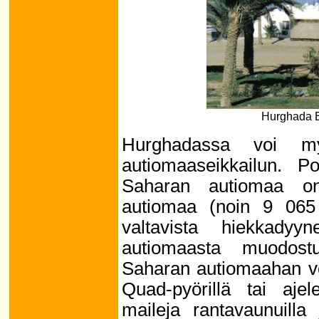
Hurghada E
Hurghadassa voi m
autiomaaseikkailun. Po
Saharan autiomaa on
autiomaa (noin 9 065
valtavista hiekkadyy
autiomaasta muodost
Saharan autiomaahan voi
Quad-pyörillä tai ajel
maileja rantavaunuilla 