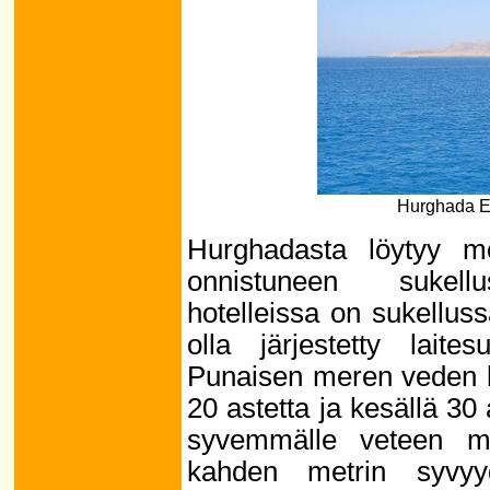
Hurghada Egy
Hurghadasta löytyy mo
onnistuneen sukellu
hotelleissa on sukellussaa
olla järjestetty laite
Punaisen meren veden lä
20 astetta ja kesällä 30
syvemmälle veteen m
kahden metrin syvyy