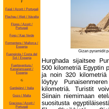
F
Faial / Azorit / Portugali
Flachau / Alpit / Itävalta
Flores / Azorit /
Portugali
Fogo / Kap Verde
Formentera / Mallorca /
Espanja
Gizan pyramidit p
Fuengirola / Costa del
Sol / Espanja
Hurghada sijaitsee Pun
Fuerteventura /
500 kilometriä Egyptin 
Kanariansaaret /
Espanja
ja noin 320 kilometriä
löytyy Punaisenmeren
G
kilometriä. Turistit v
Gardajärvi / Italia
Siinain niemimaan etelä
Gozo / Malta
suositusta egyptiläise
Graciosa / Azorit /
Portugali