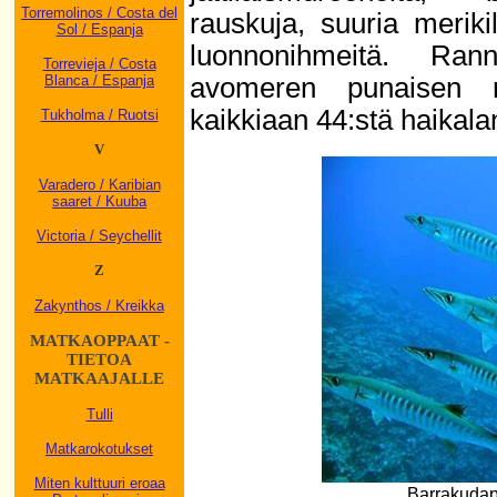
Torremolinos / Costa del
rauskuja, suuria meriki
Sol / Espanja
luonnonihmeitä. Rann
Torrevieja / Costa
avomeren punaisen m
Blanca / Espanja
kaikkiaan 44:stä haikalan
Tukholma / Ruotsi
V
Varadero / Karibian
saaret / Kuuba
Victoria / Seychellit
Z
Zakynthos / Kreikka
MATKAOPPAAT -
TIETOA
MATKAAJALLE
Tulli
Matkarokotukset
Miten kulttuuri eroaa
Barrakudapar