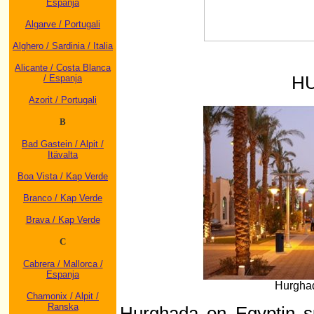
Espanja
Algarve / Portugali
Alghero / Sardinia / Italia
Alicante / Costa Blanca
H
/ Espanja
Azorit / Portugali
B
Bad Gastein / Alpit /
Itävalta
Boa Vista / Kap Verde
Branco / Kap Verde
Brava / Kap Verde
C
Cabrera / Mallorca /
Espanja
Hurghad
Chamonix / Alpit /
Ranska
Hurghada on Egyptin su