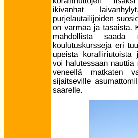
koralliriuttojen lis
ikivanhat laivanh
purjelautailijoiden suosio
on varmaa ja tasaista. 
mahdollista saada 
koulutuskursseja eri tu
upeista koralliriutoist
voi halutessaan nauttia
veneellä matkaten v
sijaitseville asumattomi
saarelle.